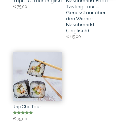
Triple C-Tour english
Naschmarkt Food
Tasting Tour –
€
75,00
GenussTour über
den Wiener
Naschmarkt
(englisch)
€
65,00
JapChi-Tour
Bewertet
€
75,00
mit
5.00