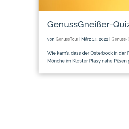
GenussGneißer-Quiz 
von
GenussTour
|
März 14, 2022
|
Genuss-
Wie kam’s, dass der Osterbock in der 
Mönche im Kloster Plasy nahe Pilsen pf