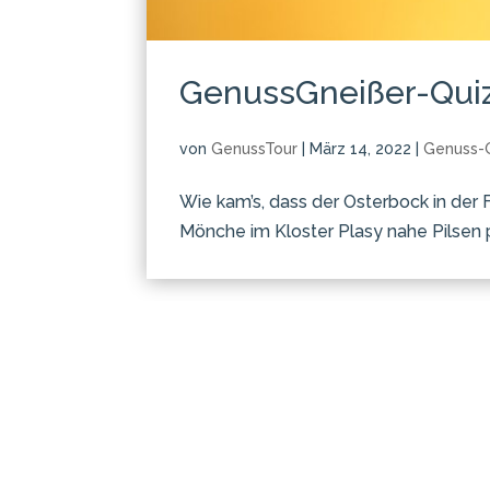
GenussGneißer-Quiz 
von
GenussTour
|
März 14, 2022
|
Genuss-
Wie kam’s, dass der Osterbock in der 
Mönche im Kloster Plasy nahe Pilsen pf