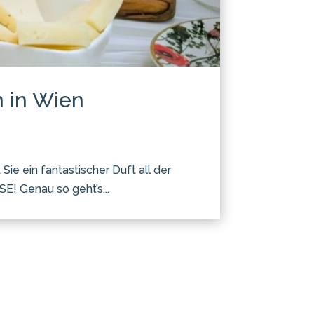
n in Wien
ie ein fantastischer Duft all der
E! Genau so geht’s...