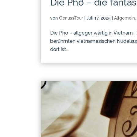
Die Phở – die fanta
von
GenussTour
|
Juli 17, 2025
|
Allgemein
Die Pho – allgegenwärtig in Vietnam 
berühmten vietnamesischen Nudelsup
dort ist...