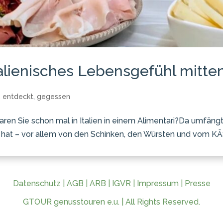
italienisches Lebensgefühl mitte
,
entdeckt
,
gegessen
en Sie schon mal in Italien in einem Alimentari?Da umfängt S
n hat – vor allem von den Schinken, den Würsten und vom KÄS
Datenschutz
|
AGB
|
ARB
|
IGVR
|
Impressum
|
Presse
GTOUR genusstouren e.u. | All Rights Reserved.