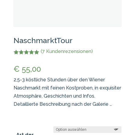
NaschmarktTour
(
7
Kundenrezensionen)
Bewertet mit
5.00
von 5,
€
55,00
basierend
auf
Kundenbewe
2,5-3 köstliche Stunden über den Wiener
rtungen
Naschmarkt mit feinen Kostproben, in exquisiter
Atmosphäre, Geschichten und Infos.
Detaillierte Beschreibung nach der Galerie …
Art der