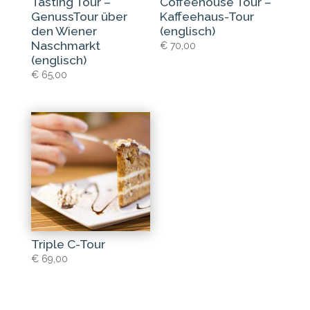
Tasting Tour –
Coffeehouse Tour –
GenussTour über
Kaffeehaus-Tour
den Wiener
(englisch)
Naschmarkt
€
70,00
(englisch)
€
65,00
Triple C-Tour
€
69,00