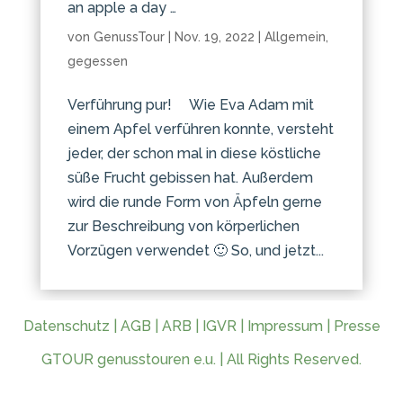
an apple a day …
von
GenussTour
|
Nov. 19, 2022
|
Allgemein
,
gegessen
Verführung pur! Wie Eva Adam mit
einem Apfel verführen konnte, versteht
jeder, der schon mal in diese köstliche
süße Frucht gebissen hat. Außerdem
wird die runde Form von Äpfeln gerne
zur Beschreibung von körperlichen
Vorzügen verwendet 🙂 So, und jetzt...
Datenschutz
|
AGB
|
ARB
|
IGVR
|
Impressum
|
Presse
GTOUR genusstouren e.u. | All Rights Reserved.