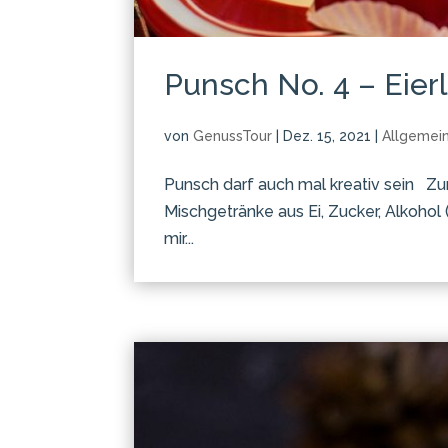
Punsch No. 4 – Eier
von
GenussTour
|
Dez. 15, 2021
|
Allgemei
Punsch darf auch mal kreativ sein Z
Mischgetränke aus Ei, Zucker, Alkohol 
mir...