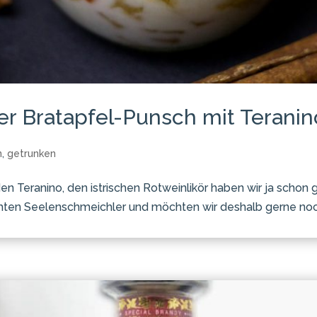
er Bratapfel-Punsch mit Teranin
n
,
getrunken
 den Teranino, den istrischen Rotweinlikör haben wir ja scho
hten Seelenschmeichler und möchten wir deshalb gerne noch