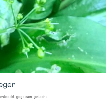
legen
entdeckt
,
gegessen
,
gekocht