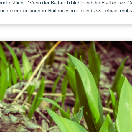
r köstlich! Wenn der Bärlauch blüht sind die Blätter kein Ge
 Früchte ernten können. Bärlauchsamen sind zwar etwas mühsa