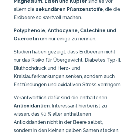
Magnesium, Eisen und Kupfer
sind es vor
allem die
sekundären Pflanzenstoffe
, die die
Erdbeere so wertvoll machen.
Polyphenole, Anthocyane, Catechine und
Quercetin
um nur einige zu nennen.
Studien haben gezeigt, dass Erdbeeren nicht
nur das
Risiko für Übergewicht, Diabetes Typ-II,
Bluthochdruck und Herz- und
Kreislauferkrankungen senken
, sondern auch
Entzündungen
und
oxidativen Stress verringern.
Verantwortlich dafür sind die enthaltenen
Antioxidantien
. Interessant hierbei ist zu
wissen, das 50 % aller enthaltenen
Antioxidantien nicht in der Beere selbst,
sondern in den kleinen
gelben Samen
stecken.