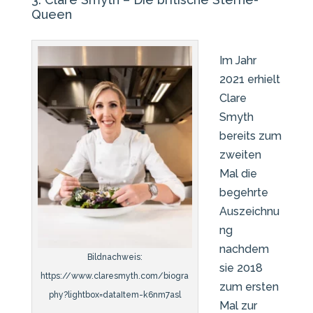
Queen
Im Jahr
2021 erhielt
Clare
Smyth
bereits zum
zweiten
Mal die
begehrte
Auszeichnu
ng
nachdem
Bildnachweis:
sie 2018
https://www.claresmyth.com/biogra
zum ersten
phy?lightbox=dataItem-k6nm7asl
Mal zur