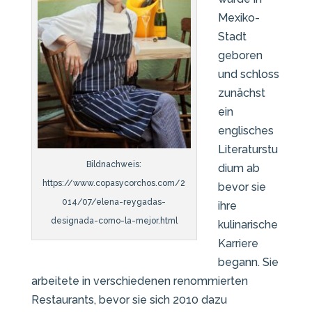
Mexiko-
Stadt
geboren
und schloss
zunächst
ein
englisches
Literaturstu
Bildnachweis:
dium ab
https://www.copasycorchos.com/2
bevor sie
014/07/elena-reygadas-
ihre
designada-como-la-mejor.html
kulinarische
Karriere
begann. Sie
arbeitete in verschiedenen renommierten
Restaurants, bevor sie sich 2010 dazu