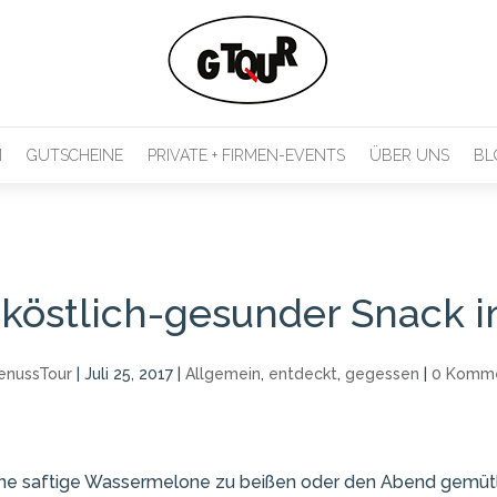
M
GUTSCHEINE
PRIVATE + FIRMEN-EVENTS
ÜBER UNS
BL
 köstlich-gesunder Snack 
enussTour
|
Juli 25, 2017
|
Allgemein
,
entdeckt
,
gegessen
|
0 Komm
 eine saftige Wassermelone zu beißen oder den Abend gemüt