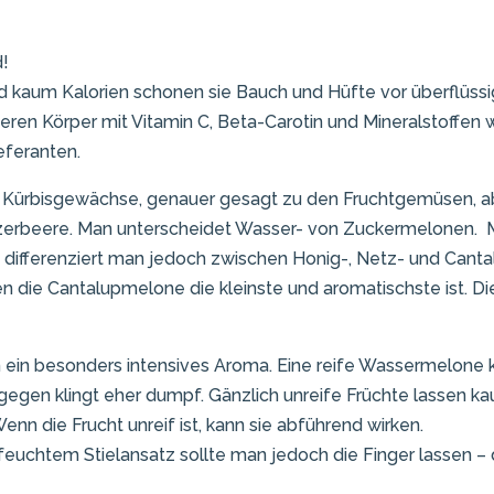
d!
d kaum Kalorien schonen sie Bauch und Hüfte vor überflüss
en Körper mit Vitamin C, Beta-Carotin und Mineralstoffen
eferanten.
r Kürbisgewächse, genauer gesagt zu den Fruchtgemüsen, a
zerbeere. Man unterscheidet Wasser- von Zuckermelonen. 
ifferenziert man jedoch zwischen Honig-, Netz- und Cant
n die Cantalupmelone die kleinste und aromatischste ist. Di
ein besonders intensives Aroma. Eine reife Wassermelone 
ngegen klingt eher dumpf. Gänzlich unreife Früchte lassen k
nn die Frucht unreif ist, kann sie abführend wirken.
feuchtem Stielansatz sollte man jedoch die Finger lassen – d